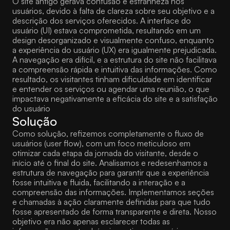
O site antigo gerava confusão e estranheza nos 
usuários, devido à falta de clareza sobre seu objetivo e a 
descrição dos serviços oferecidos. A interface do 
usuário (UI) estava comprometida, resultando em um 
design desorganizado e visualmente confuso, enquanto 
a experiência do usuário (UX) era igualmente prejudicada. 
A navegação era difícil, e a estrutura do site não facilitava 
a compreensão rápida e intuitiva das informações. Como 
resultado, os visitantes tinham dificuldade em identificar 
e entender os serviços ou agendar uma reunião, o que 
impactava negativamente a eficácia do site e a satisfação 
do usuário
Solução
Como solução, refizemos completamente o fluxo de 
usuários (user flow), com um foco meticuloso em 
otimizar cada etapa da jornada do visitante, desde o 
início até o final do site. Analisamos e redesenhamos a 
estrutura de navegação para garantir que a experiência 
fosse intuitiva e fluida, facilitando a interação e a 
compreensão das informações. Implementamos seções 
e chamadas à ação claramente definidas para que tudo 
fosse apresentado de forma transparente e direta. Nosso 
objetivo era não apenas esclarecer todas as 